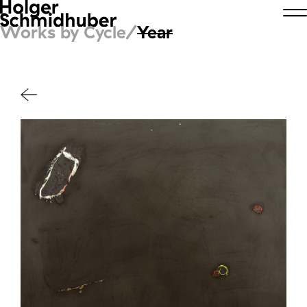
Works by Cycle/
Year